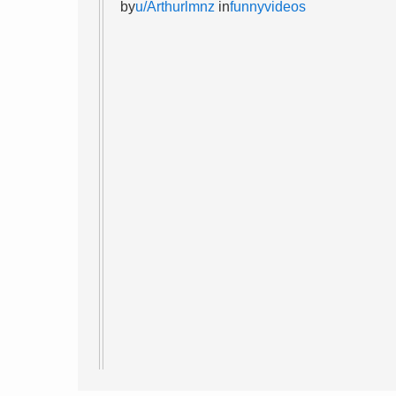
by
u/Arthurlmnz
in
funnyvideos