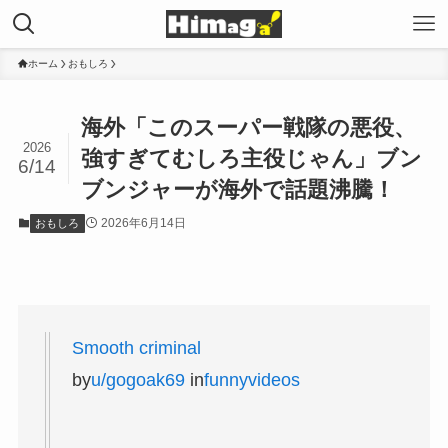
ホーム
おもしろ
海外「このスーパー戦隊の悪役、
2026
強すぎてむしろ主役じゃん」ブン
6/14
ブンジャーが海外で話題沸騰！
2026年6月14日
おもしろ
Smooth criminal
by
u/gogoak69
in
funnyvideos