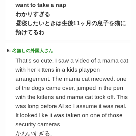
want to take a nap
わかりすぎる
昼寝したいときは生後11ヶ月の息子を猫に
預けてるわ
5:
名無しの外国人さん
That’s so cute. I saw a video of a mama cat
with her kittens in a kids playpen
arrangement. The mama cat meowed, one
of the dogs came over, jumped in the pen
with the kittens and mama cat took off. This
was long before AI so I assume it was real.
It looked like it was taken on one of those
security cameras.
かわいすぎる。