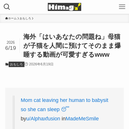
ホーム
おもしろ
海外「はいあなたの問題ね」母猫
2026
が子猫を人間に預けてそのまま爆
6/19
睡する動画が可愛すぎるwww
2026年6月19日
おもしろ
Mom cat leaving her human to babysit
so she can sleep 😴
by
u/Alphaxfusion
in
MadeMeSmile