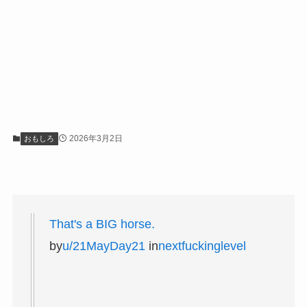
2026年3月2日
おもしろ
That's a BIG horse.
by
u/21MayDay21
in
nextfuckinglevel