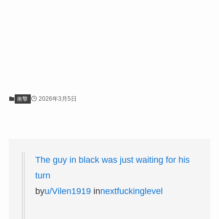
2026年3月5日
衝撃
The guy in black was just waiting for his
turn
by
u/Vilen1919
in
nextfuckinglevel