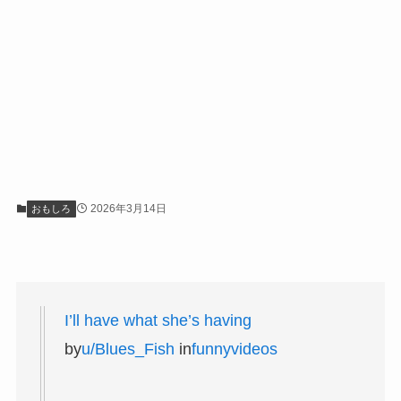
2026年3月14日
おもしろ
I’ll have what she’s having
by
u/Blues_Fish
in
funnyvideos