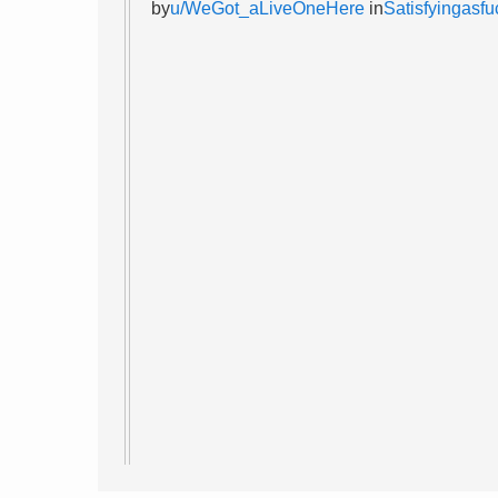
by
u/WeGot_aLiveOneHere
in
Satisfyingasfu