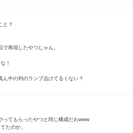
こと？
品で再現したやつじゃん。
よな！
真ん中の列のランプ点けてるくない？
やってもらったやつと同じ構成だわwww
ってたのか。