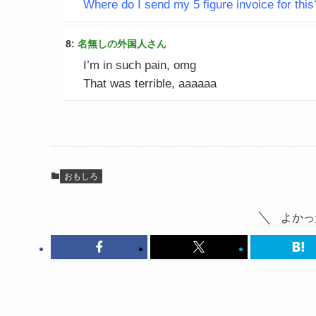
Where do I send my 5 figure invoice for this
8:
名無しの外国人さん
I’m in such pain, omg
That was terrible, aaaaaa
おもしろ
よかっ