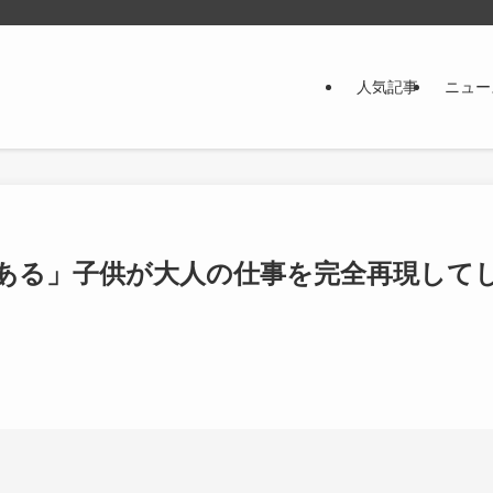
人気記事
ニュー
ある」子供が大人の仕事を完全再現して