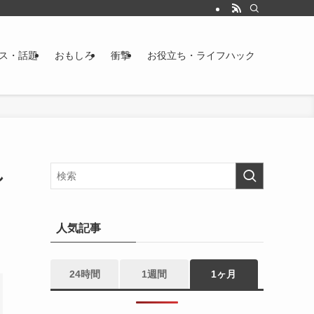
ス・話題
おもしろ
衝撃
お役立ち・ライフハック
し
人気記事
24時間
1週間
1ヶ月