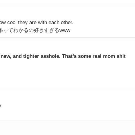
 how cool they are with each other.
系ってわかるの好きすぎるwww
new, and tighter asshole. That’s some real mom shit
r.