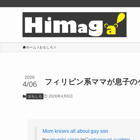
ホーム
おもしろ
2026
フィリピン系ママが息子の
4/06
2026年4月6日
おもしろ
Mom knows all about gay son
by
u/purple-circle
in
ContagiousLaughter