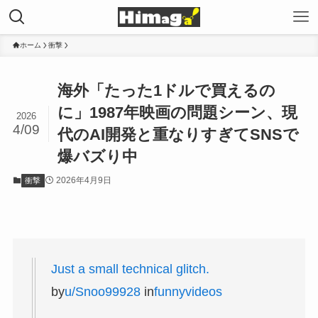
ホーム
衝撃
海外「たった1ドルで買えるの
に」1987年映画の問題シーン、現
2026
4/09
代のAI開発と重なりすぎてSNSで
爆バズり中
2026年4月9日
衝撃
Just a small technical glitch.
by
u/Snoo99928
in
funnyvideos