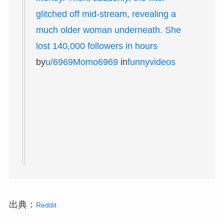
glitched off mid-stream, revealing a
much older woman underneath. She
lost 140,000 followers in hours
by
u/6969Momo6969
in
funnyvideos
出典：
Reddit