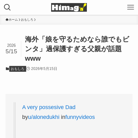
ホーム
おもしろ
海外「娘を守るためなら誰でもビ
2026
ンタ」過保護すぎる父親が話題
5/15
www
2026年5月15日
おもしろ
A very possesive Dad
by
u/alonedukhi
in
funnyvideos