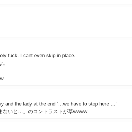
oly fuck. I cant even skip in place.
な。
w
guy and the lady at the end ‘…we have to stop here …’
ないと…」のコントラストが草wwww