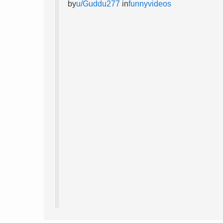
by
u/Guddu277
in
funnyvideos