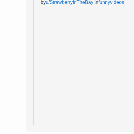
by
u/StrawberryInTheBay
in
funnyvideos