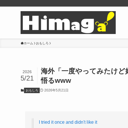
ホーム
おもしろ
海外「一度やってみたけど
2026
5/21
悟るwww
2026年5月21日
おもしろ
I tried it once and didn't like it